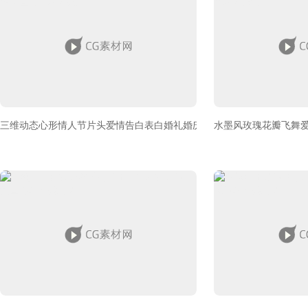
三维动态心形情人节片头爱情告白表白婚礼婚庆宣传片AE模板
水墨风玫瑰花瓣飞舞爱